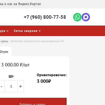
вы о нас на Яндекс.Картах
+7 (960)
800‐77‐58
ура
Сетка сварная
и цены
›
Комплект заземления оцинкованный 3м
Штуки
3 000.00 ₽/шт
Ориентировочно:
Шт
3 000
₽
-
+
Добавить в заявку