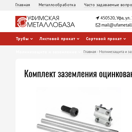
Главная
Металлообработка
Часто задаваемые вопр
450520, Уфа, ул.
mail@ufametall
Трубы
Листовой прокат
Сортовой прокат
Молниезащита и заземление
Главная
›
Молниезащита и заз
Комплект заземления оцинков