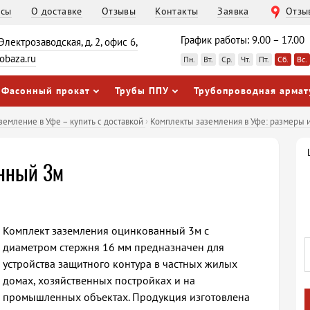
осы
О доставке
Отзывы
Контакты
Заявка
Отзы
График работы: 9.00 – 17.00
 Электрозаводская, д. 2, офис 6,
obaza.ru
Пн.
Вт.
Ср.
Чт.
Пт.
Сб.
Вс.
Фасонный прокат
Трубы ППУ
Трубопроводная армат
емление в Уфе – купить с доставкой
›
Комплекты заземления в Уфе: размеры 
анный 3м
Комплект заземления оцинкованный 3м с
диаметром стержня 16 мм предназначен для
устройства защитного контура в частных жилых
домах, хозяйственных постройках и на
промышленных объектах. Продукция изготовлена