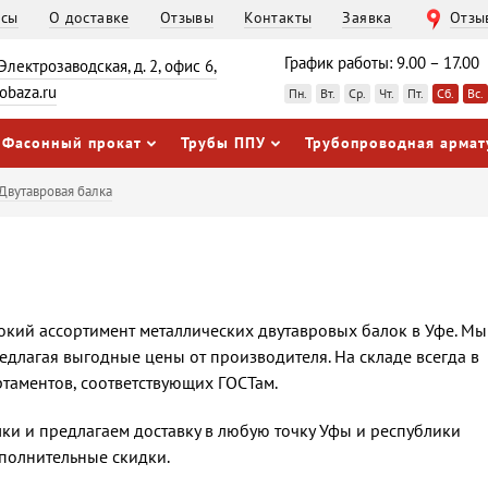
осы
О доставке
Отзывы
Контакты
Заявка
Отзы
График работы: 9.00 – 17.00
 Электрозаводская, д. 2, офис 6,
obaza.ru
Пн.
Вт.
Ср.
Чт.
Пт.
Сб.
Вс.
Фасонный прокат
Трубы ППУ
Трубопроводная армат
Двутавровая балка
окий ассортимент металлических двутавровых балок в Уфе. Мы
едлагая выгодные цены от производителя. На складе всегда в
таментов, соответствующих ГОСТам.
ки и предлагаем доставку в любую точку Уфы и республики
полнительные скидки.