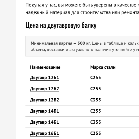
Покупая у нас, вы можете быть уверены в качестве 
надежный материал для строительства или ремонт
Цена на двутавровую балку
Минимальная партия — 500 кг.
Цены в таблице и кальк
объема, доставки и актуального наличия уточняйте у 
Наименование
Марка стали
Двутавр 12Б1
С255
Двутавр 12Б2
С255
Двутавр 12Б2
С355
Двутавр 14Б1
С255
Двутавр 14Б1
С355
Двутавр 16Б1
С255