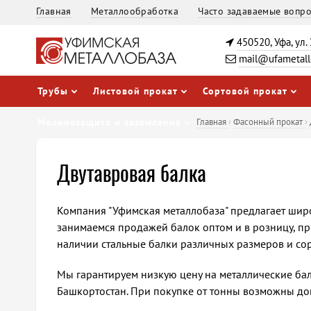
Главная
Металлообработка
Часто задаваемые вопр
450520, Уфа, ул.
mail@ufametall
Трубы
Листовой прокат
Сортовой прокат
Молниезащита и заземление
Главная
›
Фасонный прокат
›
Двутавровая балка
Компания "Уфимская металлобаза" предлагает шир
занимаемся продажей балок оптом и в розницу, пр
наличии стальные балки различных размеров и сор
Мы гарантируем низкую цену на металлические бал
Башкортостан. При покупке от тонны возможны до