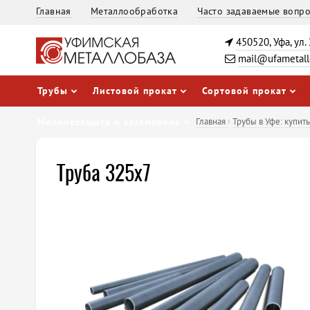
Главная
Металлообработка
Часто задаваемые вопр
450520, Уфа, ул.
mail@ufametall
Трубы
Листовой прокат
Сортовой прокат
Молниезащита и заземление
Главная
›
Трубы в Уфе: купит
Труба 325х7