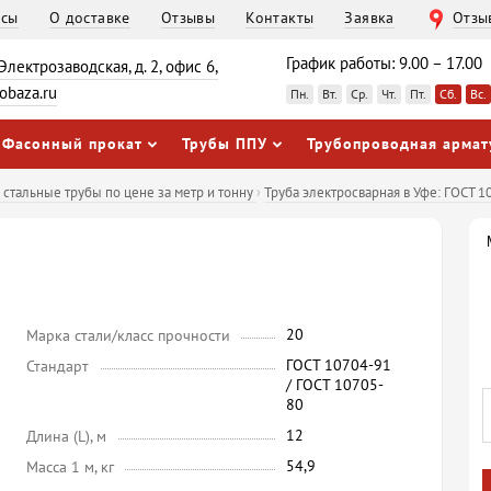
осы
О доставке
Отзывы
Контакты
Заявка
Отзы
График работы: 9.00 – 17.00
 Электрозаводская, д. 2, офис 6,
obaza.ru
Пн.
Вт.
Ср.
Чт.
Пт.
Сб.
Вс.
Фасонный прокат
Трубы ППУ
Трубопроводная армат
ь стальные трубы по цене за метр и тонну
›
Труба электросварная в Уфе: ГОСТ 
20
Марка стали/класс прочности
ГОСТ 10704-91
Стандарт
/ ГОСТ 10705-
80
12
Длина (L), м
54,9
Масса 1 м, кг