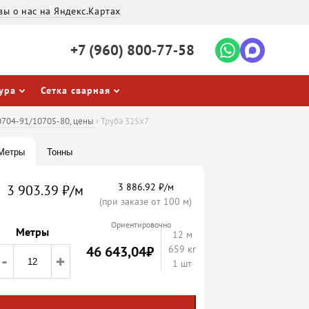
вы о нас на Яндекс.Картах
+7 (960)
800‐77‐58
ура
Сетка сварная
10704-91/10705-80, цены
›
Труба 325х7
Метры
Тонны
3 886.92 ₽/м
3 903.39 ₽/м
(при заказе от 100 м)
Ориентировочно
Метры
12
м
46 643,04
₽
659 кг
-
+
1 шт