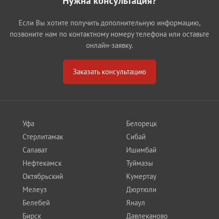
Нужна консультация?
Если Вы хотите получить дополнительную информацию,
позвоните нам по контактному номеру телефона или оставьте
онлайн-заявку.
Заказать консультацию
Уфа
Белорецк
Стерлитамак
Сибай
Салават
Ишимбай
Нефтекамск
Туймазы
Октябрьский
Кумертау
Мелеуз
Дюртюли
Белебей
Янаул
Бирск
Давлеканово