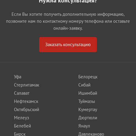
Нужна консультация?
Если Вы хотите получить дополнительную информацию,
позвоните нам по контактному номеру телефона или оставьте
онлайн-заявку.
Заказать консультацию
Уфа
Белорецк
Стерлитамак
Сибай
Салават
Ишимбай
Нефтекамск
Туймазы
Октябрьский
Кумертау
Мелеуз
Дюртюли
Белебей
Янаул
Бирск
Давлеканово