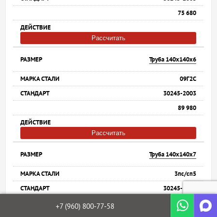
75 680
Рассчитать
Труба 140х140х6
09Г2С
30245-2003
89 980
Рассчитать
Труба 140х140х7
3пс/сп5
30245-2003
77 880
+7 (960)
800‐77‐58