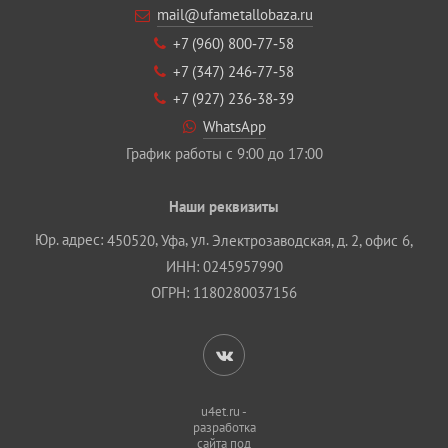
mail@ufametallobaza.ru
+7 (960) 800‐77‐58
+7 (347) 246‐77‐58
+7 (927) 236‐38‐39
WhatsApp
График работы с 9:00 до 17:00
Наши реквизиты
Юр. адрес:
,
, ул.
450520
Уфа
Электрозаводская, д. 2, офис 6,
ИНН: 0245957990
ОГРН: 1180280037156
u4et.ru -
разработка
сайта под