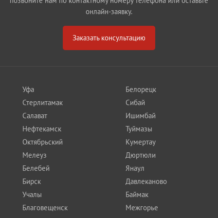
позвоните нам по контактному номеру телефона или оставьте
онлайн-заявку.
Заказать консультацию
Уфа
Белорецк
Стерлитамак
Сибай
Салават
Ишимбай
Нефтекамск
Туймазы
Октябрьский
Кумертау
Мелеуз
Дюртюли
Белебей
Янаул
Бирск
Давлеканово
Учалы
Баймак
Благовещенск
Межгорье