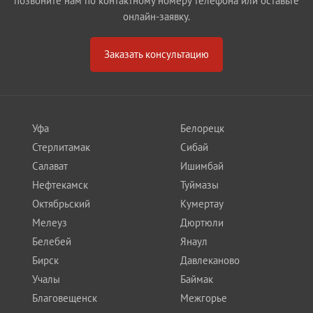
позвоните нам по контактному номеру телефона или оставьте
онлайн-заявку.
Заказать консультацию
Уфа
Белорецк
Стерлитамак
Сибай
Салават
Ишимбай
Нефтекамск
Туймазы
Октябрьский
Кумертау
Мелеуз
Дюртюли
Белебей
Янаул
Бирск
Давлеканово
Учалы
Баймак
Благовещенск
Межгорье