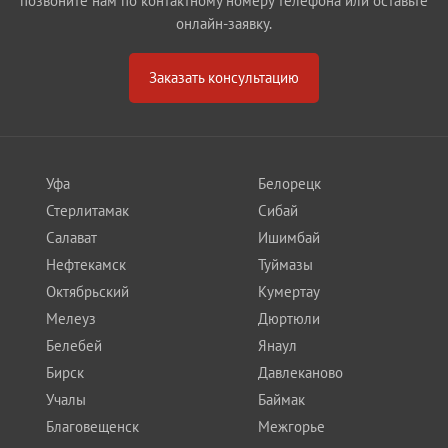
позвоните нам по контактному номеру телефона или оставьте
онлайн-заявку.
Заказать консультацию
Уфа
Белорецк
Стерлитамак
Сибай
Салават
Ишимбай
Нефтекамск
Туймазы
Октябрьский
Кумертау
Мелеуз
Дюртюли
Белебей
Янаул
Бирск
Давлеканово
Учалы
Баймак
Благовещенск
Межгорье