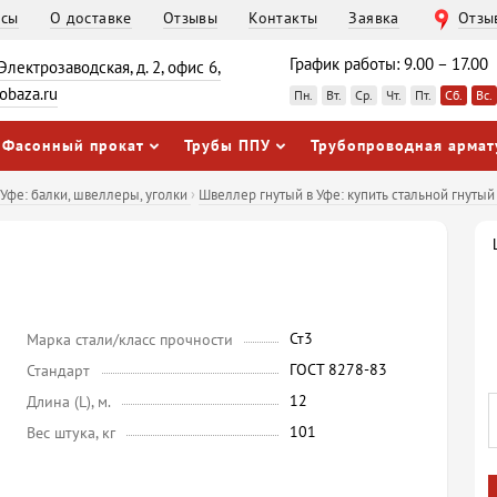
осы
О доставке
Отзывы
Контакты
Заявка
Отзы
График работы: 9.00 – 17.00
 Электрозаводская, д. 2, офис 6,
obaza.ru
Пн.
Вт.
Ср.
Чт.
Пт.
Сб.
Вс.
Фасонный прокат
Трубы ППУ
Трубопроводная армат
Уфе: балки, швеллеры, уголки
›
Швеллер гнутый в Уфе: купить стальной гнуты
Ст3
Марка стали/класс прочности
ГОСТ 8278-83
Стандарт
12
Длина (L), м.
101
Вес штука, кг