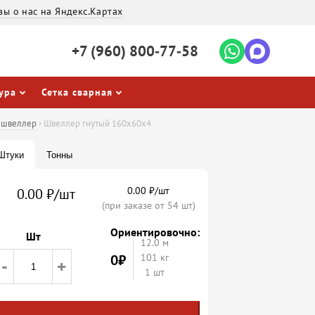
вы о нас на Яндекс.Картах
+7 (960)
800‐77‐58
ура
Сетка сварная
й швеллер
›
Швеллер гнутый 160х60х4
Штуки
Тонны
0.00 ₽/шт
0.00 ₽/шт
(при заказе от 54 шт)
Ориентировочно:
Шт
12.0
м
0
₽
101 кг
-
+
1 шт